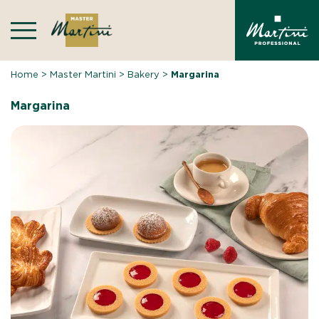
Skip
to
content
Home
>
Master Martini
>
Bakery
>
Margarina
Margarina