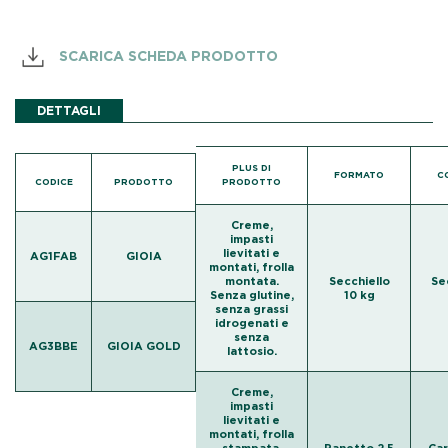
SCARICA SCHEDA PRODOTTO
DETTAGLI
PLUS DI
FORMATO
C
CODICE
PRODOTTO
PRODOTTO
Creme,
impasti
lievitati e
AG1FAB
GIOIA
montati, frolla
montata.
Secchiello
Se
Senza glutine,
10 kg
senza grassi
idrogenati e
senza
AG3BBE
GIOIA GOLD
lattosio.
Creme,
impasti
lievitati e
montati, frolla
stampata.
Panetto 2,5
Car