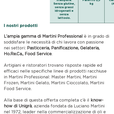
Senza glutine,
kg
(
senza grassi
idrogenati e
senza
lattosio.
I nostri prodotti
L’ampia gamma di Martini Professional
è in grado di
soddisfare le necessità di chi lavora con passione
nei settori:
Pasticceria, Panificazione, Gelateria,
Ho.Re.Ca., Food Service
.
Artigiani e ristoratori trovano risposte rapide ed
efficaci nelle specifiche linee di prodotti racchiuse
in Martini Professional: Master Martini, Martini
Frozen, Martini Gelato, Martini Cioccolato, Martini
Food Service.
Alla base di questa offerta completa c’è il
know-
how di Unigrà
, azienda fondata da Luciano Martini
nel 1972, leader nella commercializzazione di oli e