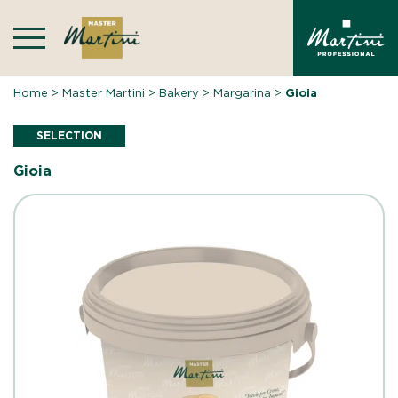
Skip
to
content
Home
>
Master Martini
>
Bakery
>
Margarina
>
Gioia
SELECTION
Gioia