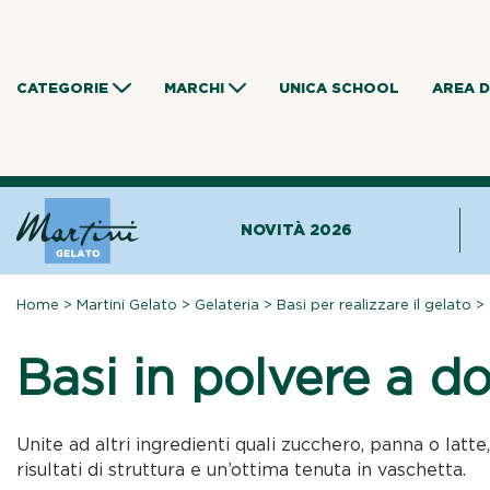
Skip
to
content
CATEGORIE
MARCHI
UNICA SCHOOL
AREA 
NOVITÀ 2026
Home
>
Martini Gelato
>
Gelateria
>
Basi per realizzare il gelato
>
Basi in polvere a d
Unite ad altri ingredienti quali zucchero, panna o latt
risultati di struttura e un’ottima tenuta in vaschetta.