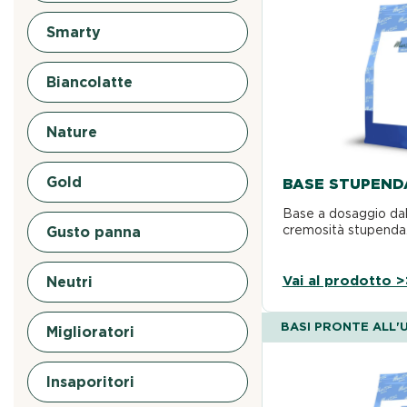
Smarty
Biancolatte
Nature
Gold
BASE STUPEND
Base a dosaggio dall
cremosità stupenda
Gusto panna
Vai al prodotto >
Neutri
BASI PRONTE ALL'
Miglioratori
Insaporitori