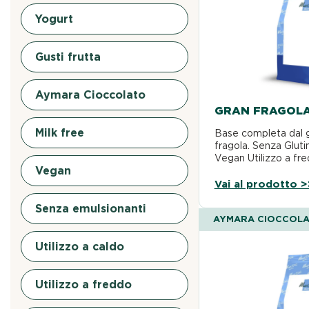
Yogurt
Gusti frutta
Aymara Cioccolato
GRAN FRAGOL
Milk free
Base completa dal g
fragola. Senza Gluti
Vegan Utilizzo a fr
Vegan
Vai al prodotto >
Senza emulsionanti
AYMARA CIOCCOL
Utilizzo a caldo
Utilizzo a freddo