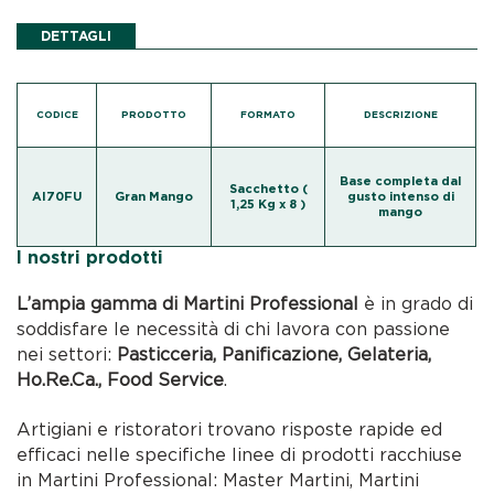
DETTAGLI
CODICE
PRODOTTO
FORMATO
DESCRIZIONE
Base completa dal
Sacchetto (
AI70FU
Gran Mango
gusto intenso di
1,25 Kg x 8 )
mango
I nostri prodotti
L’ampia gamma di Martini Professional
è in grado di
soddisfare le necessità di chi lavora con passione
nei settori:
Pasticceria, Panificazione, Gelateria,
Ho.Re.Ca., Food Service
.
Artigiani e ristoratori trovano risposte rapide ed
efficaci nelle specifiche linee di prodotti racchiuse
in Martini Professional: Master Martini, Martini