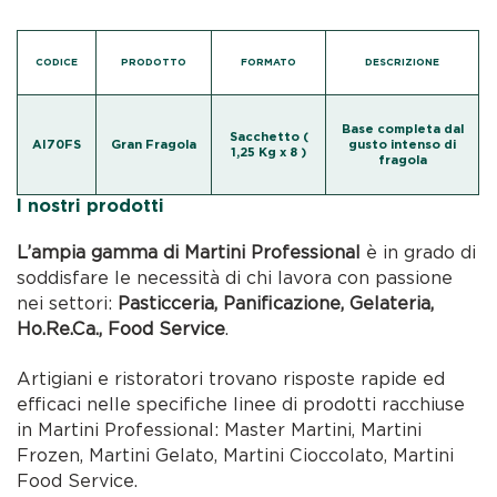
CODICE
PRODOTTO
FORMATO
DESCRIZIONE
Base completa dal
Sacchetto (
AI70FS
Gran Fragola
gusto intenso di
1,25 Kg x 8 )
fragola
I nostri prodotti
L’ampia gamma di Martini Professional
è in grado di
soddisfare le necessità di chi lavora con passione
nei settori:
Pasticceria, Panificazione, Gelateria,
Ho.Re.Ca., Food Service
.
Artigiani e ristoratori trovano risposte rapide ed
efficaci nelle specifiche linee di prodotti racchiuse
in Martini Professional: Master Martini, Martini
Frozen, Martini Gelato, Martini Cioccolato, Martini
Food Service.