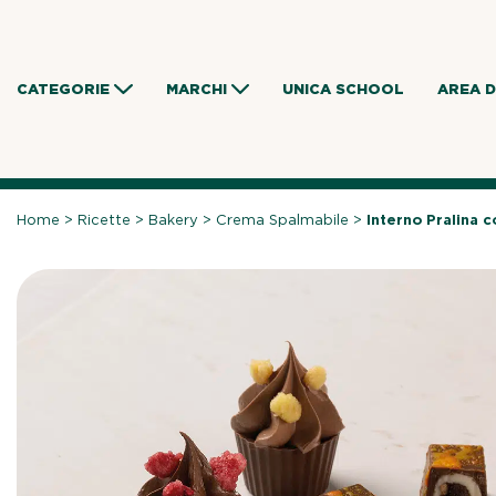
Skip
to
content
CATEGORIE
MARCHI
UNICA SCHOOL
AREA 
Home
>
Ricette
>
Bakery
>
Crema Spalmabile
>
Interno Pralina 