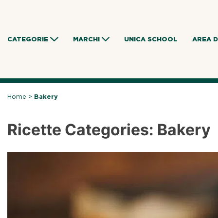
Skip
to
content
CATEGORIE
MARCHI
UNICA SCHOOL
AREA 
Home
>
Bakery
Ricette Categories:
Bakery