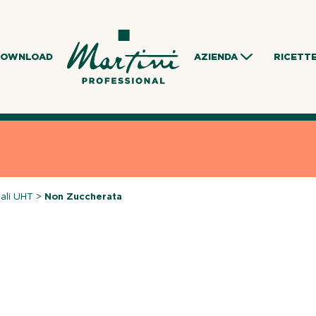
DOWNLOAD
AZIENDA
RICETT
ali UHT
>
Non Zuccherata