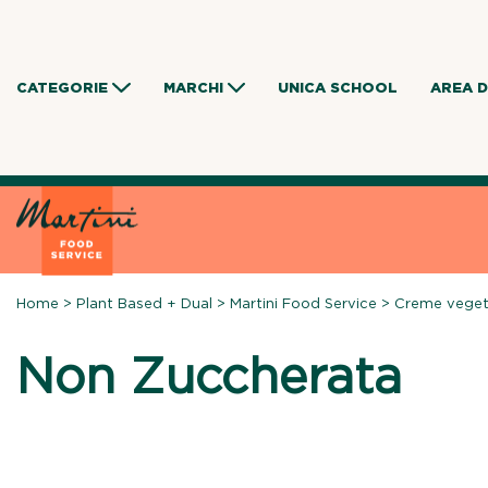
Skip
to
content
CATEGORIE
MARCHI
UNICA SCHOOL
AREA 
Home
>
Plant Based + Dual
>
Martini Food Service
>
Creme veget
Non Zuccherata