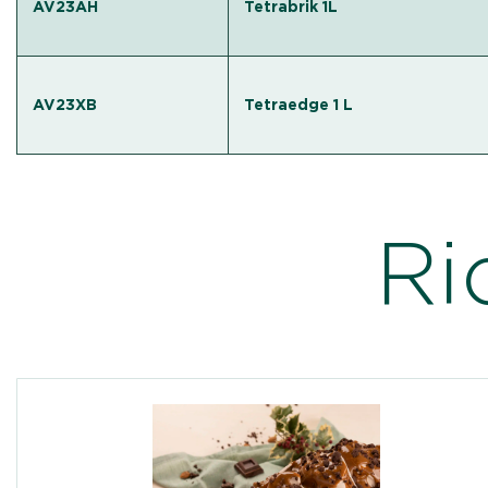
AV23AH
Tetrabrik 1L
AV23XB
Tetraedge 1 L
Ri