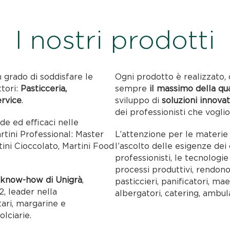
I nostri prodotti
n grado di soddisfare le
Ogni prodotto è realizzato, 
ttori:
Pasticceria,
sempre
il massimo della qu
ervice
.
sviluppo di
soluzioni innovat
dei professionisti che voglio
ide ed efficaci nelle
artini Professional: Master
L’attenzione per le materie p
tini Cioccolato, Martini Food
l’ascolto delle esigenze dei c
professionisti, le tecnolog
processi produttivi, rendon
l
know-how di Unigrà
,
pasticcieri, panificatori, maes
, leader nella
albergatori, catering, ambul
tari, margarine e
olciarie.