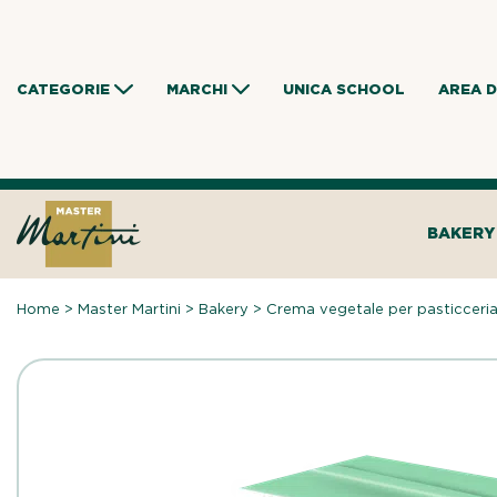
Skip
to
content
CATEGORIE
MARCHI
UNICA SCHOOL
AREA 
BAKERY
Home
>
Master Martini
>
Bakery
>
Crema vegetale per pasticceria