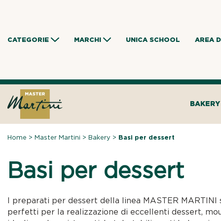
Skip
to
content
CATEGORIE
MARCHI
UNICA SCHOOL
AREA 
BAKERY
Home
>
Master Martini
>
Bakery
>
Basi per dessert
Basi per dessert
I preparati per dessert della linea MASTER MARTINI 
perfetti per la realizzazione di eccellenti dessert, mo