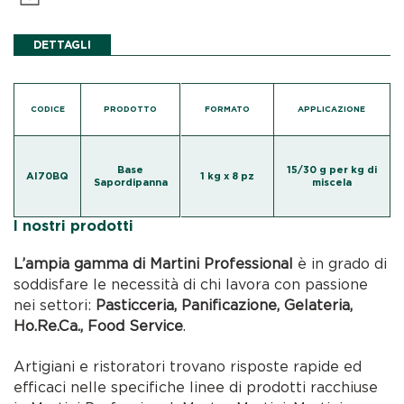
DETTAGLI
CODICE
PRODOTTO
FORMATO
APPLICAZIONE
Base
15/30 g per kg di
AI70BQ
1 kg x 8 pz
Sapordipanna
miscela
I nostri prodotti
L’ampia gamma di Martini Professional
è in grado di
soddisfare le necessità di chi lavora con passione
nei settori:
Pasticceria, Panificazione, Gelateria,
Ho.Re.Ca., Food Service
.
Artigiani e ristoratori trovano risposte rapide ed
efficaci nelle specifiche linee di prodotti racchiuse