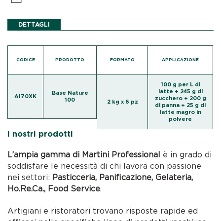
DETTAGLI
CODICE
PRODOTTO
FORMATO
APPLICAZIONE
100 g per L di
latte + 245 g di
Base Nature
AI70XK
zucchero + 200 g
100
2 kg x 6 pz
di panna + 25 g di
latte magro in
polvere
I nostri prodotti
L’ampia gamma di Martini Professional
è in grado di
soddisfare le necessità di chi lavora con passione
nei settori:
Pasticceria, Panificazione, Gelateria,
Ho.Re.Ca., Food Service
.
Artigiani e ristoratori trovano risposte rapide ed