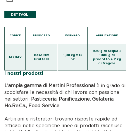
DETTAGLI
CODICE
PRODOTTO
FORMATO
APPLICAZIONE
920 g di acqua +
Base Mix
1,08 kg x 12
1080 g di
AI70AV
Frutta N
pz
prodotto + 2 kg
di fragole
I nostri prodotti
L’ampia gamma di Martini Professional
è in grado di
soddisfare le necessità di chi lavora con passione
nei settori:
Pasticceria, Panificazione, Gelateria,
Ho.Re.Ca., Food Service
.
Artigiani e ristoratori trovano risposte rapide ed
efficaci nelle specifiche linee di prodotti racchiuse