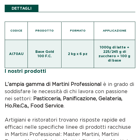
DETTAGLI
CODICE
PRODOTTO
FORMATO
APPLICAZIONE
1000g di latte +
Base Gold
225/245 g di
AI70AU
2 kg x 6 pz
100 F.C.
zucchero + 100 g
di base
I nostri prodotti
L’ampia gamma di Martini Professional
è in grado di
soddisfare le necessità di chi lavora con passione
nei settori:
Pasticceria, Panificazione, Gelateria,
Ho.Re.Ca., Food Service
.
Artigiani e ristoratori trovano risposte rapide ed
efficaci nelle specifiche linee di prodotti racchiuse
in Martini Professional: Master Martini, Martini