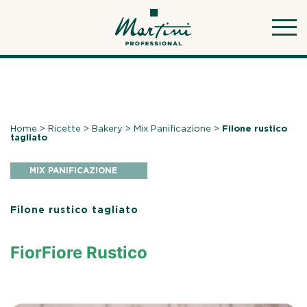
Skip
to
content
Home
>
Ricette
>
Bakery
>
Mix Panificazione
>
Filone rustico
tagliato
MIX PANIFICAZIONE
Filone rustico tagliato
FiorFiore Rustico