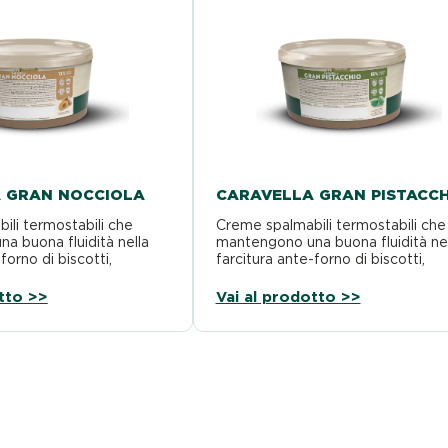
 GRAN NOCCIOLA
CARAVELLA GRAN PISTACC
ili termostabili che
Creme spalmabili termostabili che
a buona fluidità nella
mantengono una buona fluidità nel
forno di biscotti,
farcitura ante-forno di biscotti,
tellette. Possono essere
crostate e tartellette. Possono e
usate anche…
tto >>
Vai al prodotto >>