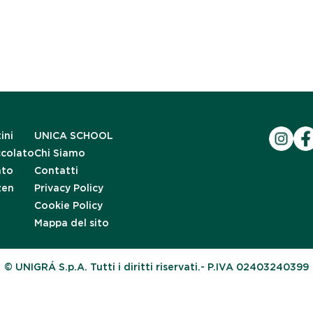
ini
UNICA SCHOOL
ccolato
Chi Siamo
ato
Contatti
zen
Privacy Policy
Cookie Policy
Mappa del sito
© UNIGRÁ S.p.A. Tutti i diritti riservati.- P.IVA 02403240399
iva sulla raccolta
Le tue preferenze relative alla priva