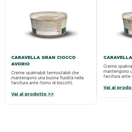
CARAVELLA GRAN CIOCCO
CARAVELLA
AVORIO
Creme spalmab
mantengono un
Creme spalmabili termostabili che
farcitura ante-
mantengono una buona fluidità nella
crostate e tar
farcitura ante-forno di biscotti,
usate anche…
Vai al prodo
crostate e tartellette. Possono essere
usate anche…
Vai al prodotto >>