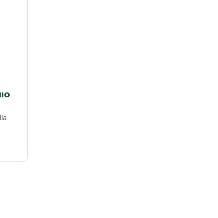
HIO
la
ssere