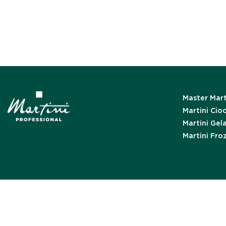
Master Mart
Martini Cio
Martini Gel
Martini Fro
Informat