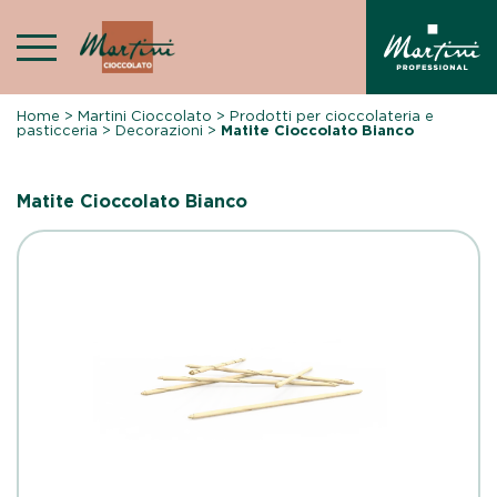
Skip
to
content
Home
>
Martini Cioccolato
>
Prodotti per cioccolateria e
pasticceria
>
Decorazioni
>
Matite Cioccolato Bianco
Matite Cioccolato Bianco