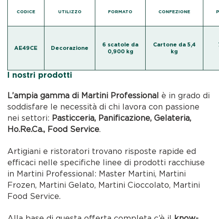
CODICE
UTILIZZO
FORMATO
CONFEZIONE
6 scatole da
Cartone da 5,4
AE49CE
Decorazione
0,900 kg
kg
I nostri prodotti
L’ampia gamma di Martini Professional
è in grado di
soddisfare le necessità di chi lavora con passione
nei settori:
Pasticceria, Panificazione, Gelateria,
Ho.Re.Ca., Food Service
.
Artigiani e ristoratori trovano risposte rapide ed
efficaci nelle specifiche linee di prodotti racchiuse
in Martini Professional: Master Martini, Martini
Frozen, Martini Gelato, Martini Cioccolato, Martini
Food Service.
Alla base di questa offerta completa c’è il
know-