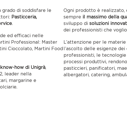
n grado di soddisfare le
Ogni prodotto è realizzato, 
ttori:
Pasticceria,
sempre
il massimo della qu
ervice
.
sviluppo di
soluzioni innovat
dei professionisti che voglio
ide ed efficaci nelle
artini Professional: Master
L’attenzione per le materie p
tini Cioccolato, Martini Food
l’ascolto delle esigenze dei c
professionisti, le tecnolog
processi produttivi, rendon
l
know-how di Unigrà
,
pasticcieri, panificatori, maes
, leader nella
albergatori, catering, ambul
tari, margarine e
olciarie.