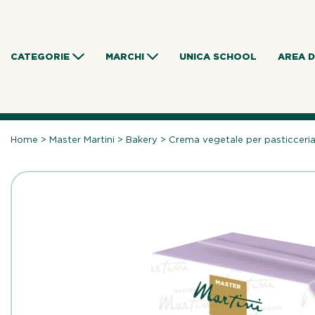
Skip
to
content
CATEGORIE
MARCHI
UNICA SCHOOL
AREA 
Home
>
Master Martini
>
Bakery
>
Crema vegetale per pasticceria