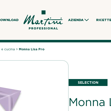
DOWNLOAD
AZIENDA
RICETT
 e cucina
>
Monna Lisa Pro
SELECTION
Monna L