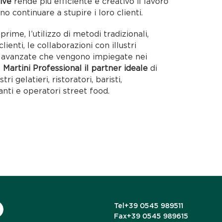
ive
rende più efficiente e creativo il lavoro
no continuare a stupire i loro clienti.
rime, l’utilizzo di metodi tradizionali,
lienti, le collaborazioni con illustri
ie avanzate che vengono impiegate nei
o
Martini Professional il partner ideale
di
tri gelatieri, ristoratori, baristi,
anti e operatori street food.
Tel
+39 0545 989511
Fax
+39 0545 989615