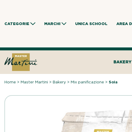
Skip
to
content
CATEGORIE
MARCHI
UNICA SCHOOL
AREA 
BAKERY
Home
>
Master Martini
>
Bakery
>
Mix panificazione
>
Soia