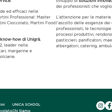
ervice
.
sviluppo di
soluzioni innovat
dei professionisti che voglio
ide ed efficaci nelle
artini Professional: Master
L’attenzione per le materie p
tini Cioccolato, Martini Food
l’ascolto delle esigenze dei c
professionisti, le tecnolog
processi produttivi, rendon
l
know-how di Unigrà
,
pasticcieri, panificatori, maes
, leader nella
albergatori, catering, ambul
tari, margarine e
olciarie.
ini
UNICA SCHOOL
ccolato
Chi Siamo