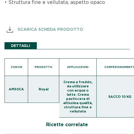
• Struttura fine e vellutata, aspetto opaco
SCARICA SCHEDA PRODOTTO
DETTAGLI
CODICE
PRODOTTO
APPLICAZIONI
CONFEZIONAMENT
Crema a freddo,
da utilizzare
AM50CA
Royal
con acqua o
latte. Crema
SACCO 10 KG
pasticcera di
altissima qualità,
struttura fine e
vellutata
Ricette correlate