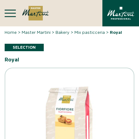
Skip
to
content
Home
>
Master Martini
>
Bakery
>
Mix pasticceria
>
Royal
SELECTION
Royal