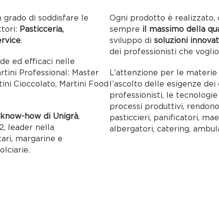
n grado di soddisfare le
Ogni prodotto è realizzato, 
ttori:
Pasticceria,
sempre
il massimo della qu
ervice
.
sviluppo di
soluzioni innovat
dei professionisti che voglio
ide ed efficaci nelle
artini Professional: Master
L’attenzione per le materie p
tini Cioccolato, Martini Food
l’ascolto delle esigenze dei c
professionisti, le tecnolog
processi produttivi, rendon
l
know-how di Unigrà
,
pasticcieri, panificatori, maes
, leader nella
albergatori, catering, ambul
tari, margarine e
olciarie.