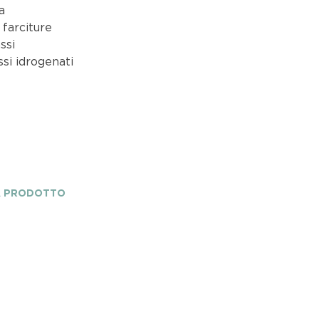
a
 farciture
ssi
si idrogenati
A PRODOTTO