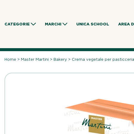
Skip
to
content
CATEGORIE
MARCHI
UNICA SCHOOL
AREA 
Home
>
Master Martini
>
Bakery
>
Crema vegetale per pasticceria