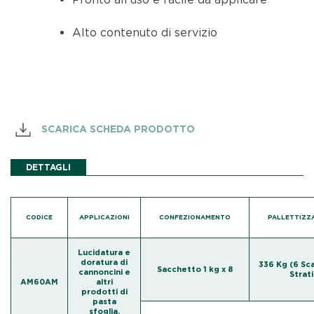
Alto contenuto di servizio
SCARICA SCHEDA PRODOTTO
DETTAGLI
CODICE
APPLICAZIONI
CONFEZIONAMENTO
PALLETTIZZ
Lucidatura e
doratura di
336 Kg (6 Sca
Sacchetto 1 kg x 8
cannoncini e
Strati
AM60AM
altri
prodotti di
pasta
sfoglia.