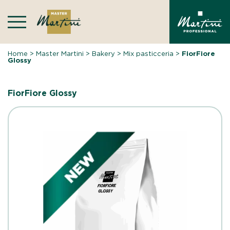
Skip
to
content
Home
>
Master Martini
>
Bakery
>
Mix pasticceria
>
FiorFiore
Glossy
FiorFiore Glossy