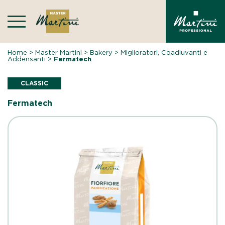
Skip
to
content
Home
>
Master Martini
>
Bakery
>
Miglioratori, Coadiuvanti e
Addensanti
>
Fermatech
CLASSIC
Fermatech