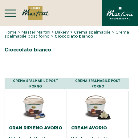
Skip
to
content
Home
>
Master Martini
>
Bakery
>
Crema spalmabile
>
Crema
spalmabile post forno
>
Cioccolato bianco
Cioccolato bianco
CREMA SPALMABILE POST
CREMA SPALMABILE POST
FORNO
FORNO
GRAN RIPIENO AVORIO
CREAM AVORIO