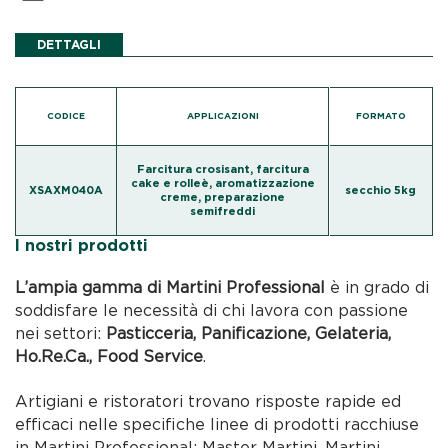
DETTAGLI
CODICE
APPLICAZIONI
FORMATO
Farcitura crosisant, farcitura
cake e rolleè, aromatizzazione
XSAXM040A
secchio 5kg
creme, preparazione
semifreddi
I nostri prodotti
L’ampia gamma di Martini Professional
è in grado di
soddisfare le necessità di chi lavora con passione
nei settori:
Pasticceria, Panificazione, Gelateria,
Ho.Re.Ca., Food Service
.
Artigiani e ristoratori trovano risposte rapide ed
efficaci nelle specifiche linee di prodotti racchiuse
in Martini Professional: Master Martini, Martini