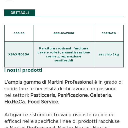
DETTAGLI
CODICE
APPLICAZIONI
FORMATO
Farcitura crosisant, farcitura
cake e rolleè, aromatizzazione
XSAXM030A
secchio 5kg
creme, preparazione
semifreddi
I nostri prodotti
L’ampia gamma di Martini Professional
è in grado di
soddisfare le necessità di chi lavora con passione
nei settori:
Pasticceria, Panificazione, Gelateria,
Ho.Re.Ca., Food Service
.
Artigiani e ristoratori trovano risposte rapide ed
efficaci nelle specifiche linee di prodotti racchiuse
in Martini Professional: Master Martini, Martini