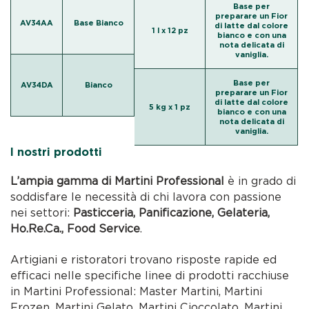
Base per
preparare un Fior
AV34AA
Base Bianco
di latte dal colore
1 l x 12 pz
bianco e con una
nota delicata di
vaniglia.
Base per
AV34DA
Bianco
preparare un Fior
di latte dal colore
5 kg x 1 pz
bianco e con una
nota delicata di
vaniglia.
I nostri prodotti
L’ampia gamma di Martini Professional
è in grado di
soddisfare le necessità di chi lavora con passione
nei settori:
Pasticceria, Panificazione, Gelateria,
Ho.Re.Ca., Food Service
.
Artigiani e ristoratori trovano risposte rapide ed
efficaci nelle specifiche linee di prodotti racchiuse
in Martini Professional: Master Martini, Martini
Frozen, Martini Gelato, Martini Cioccolato, Martini