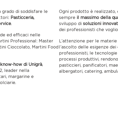
n grado di soddisfare le
Ogni prodotto è realizzato, 
ttori:
Pasticceria,
sempre
il massimo della qu
ervice
.
sviluppo di
soluzioni innovat
dei professionisti che voglio
ide ed efficaci nelle
artini Professional: Master
L’attenzione per le materie p
tini Cioccolato, Martini Food
l’ascolto delle esigenze dei c
professionisti, le tecnolog
processi produttivi, rendon
l
know-how di Unigrà
,
pasticcieri, panificatori, maes
, leader nella
albergatori, catering, ambul
tari, margarine e
olciarie.