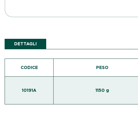
DETTAGLI
CODICE
PESO
10191A
1150 g