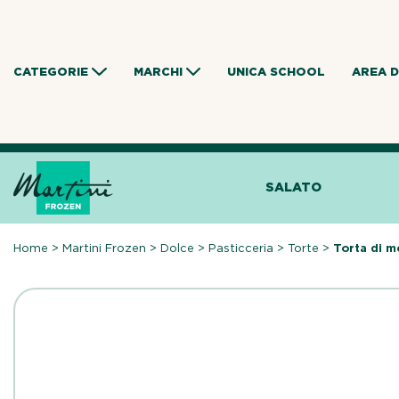
Skip
to
content
CATEGORIE
MARCHI
UNICA SCHOOL
AREA 
SALATO
Home
>
Martini Frozen
>
Dolce
>
Pasticceria
>
Torte
>
Torta di m