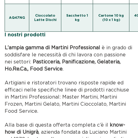
Cioccolato
Sacchetto 1
Cartone 10 kg
40
AQ47NG
Latte Dischi
kg
(10 x 1 kg)
I nostri prodotti
L’ampia gamma di Martini Professional
è in grado di
soddisfare le necessità di chi lavora con passione
nei settori:
Pasticceria, Panificazione, Gelateria,
Ho.Re.Ca., Food Service
.
Artigiani e ristoratori trovano risposte rapide ed
efficaci nelle specifiche linee di prodotti racchiuse
in Martini Professional: Master Martini, Martini
Frozen, Martini Gelato, Martini Cioccolato, Martini
Food Service.
Alla base di questa offerta completa c’è il
know-
how di Unigrà
, azienda fondata da Luciano Martini