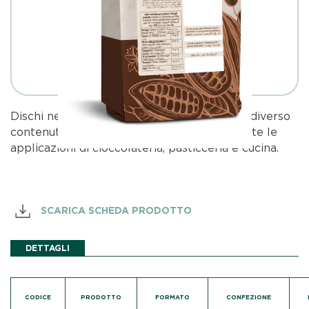
Dischi nei gusti fondente, latte, bianco, con diverso
contenuto di burro di cacao e cacao, per tutte le
applicazioni di cioccolateria, pasticceria e cucina.
SCARICA SCHEDA PRODOTTO
DETTAGLI
CODICE
PRODOTTO
FORMATO
CONFEZIONE