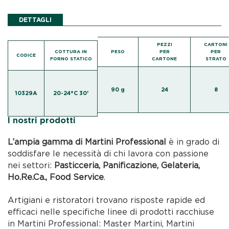
DETTAGLI
PEZZI
CARTONI
COTTURA IN
PESO
PER
PER
CODICE
FORNO STATICO
CARTONE
STRATO
90 g
24
8
10329A
20-24°C 30'
I nostri prodotti
L’ampia gamma di Martini Professional
è in grado di
soddisfare le necessità di chi lavora con passione
nei settori:
Pasticceria, Panificazione, Gelateria,
Ho.Re.Ca., Food Service
.
Artigiani e ristoratori trovano risposte rapide ed
efficaci nelle specifiche linee di prodotti racchiuse
in Martini Professional: Master Martini, Martini