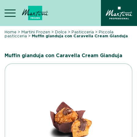
Skip
to
content
Home
>
Martini Frozen
>
Dolce
>
Pasticceria
>
Piccola
pasticceria
>
Muffin gianduja con Caravella Cream Gianduja
Muffin gianduja con Caravella Cream Gianduja