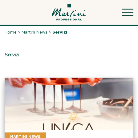
Skip
to
content
Home
>
Martini News
>
Servizi
Servizi
MARTINI NEWS