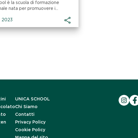
ool è la scuola di formazione
ale nata per promuovere i...
o 2023
ini
UNICA SCHOOL
ccolato
Chi Siamo
ato
Contatti
zen
Privacy Policy
Cookie Policy
Mappa del sito