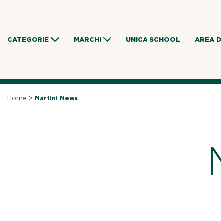
Skip
to
content
CATEGORIE
MARCHI
UNICA SCHOOL
AREA 
Home
>
Martini News