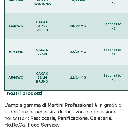
AR48WP
SANTO
10/12 MG
kg
DOMINGO
CACAO
Sacchetto 1
AR48WQ
20/22
20/22 MG
kg
ROSSO
CACAO
Sacchetto 1
AR48WL
22/24 MG
22/24
kg
CACAO
Sacchetto 1
AR48WO
22/24
22/24 MG
kg
BRUNO
I nostri prodotti
L’ampia gamma di Martini Professional
è in grado di
soddisfare le necessità di chi lavora con passione
nei settori:
Pasticceria, Panificazione, Gelateria,
Ho.Re.Ca., Food Service
.