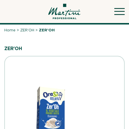
Skip
to
content
Home
>
ZER’OH
>
ZER’OH
ZER’OH