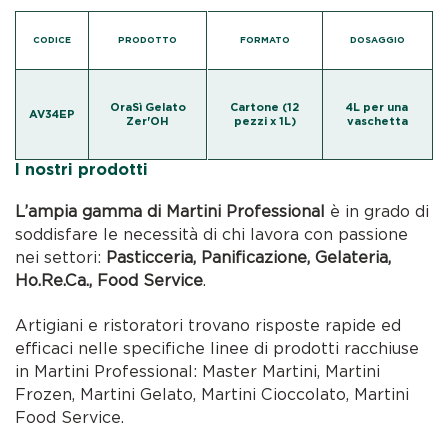
CODICE
PRODOTTO
FORMATO
DOSAGGIO
OraSì Gelato
Cartone (12
4L per una
AV34EP
Zer'OH
pezzi x 1L)
vaschetta
I nostri prodotti
L’ampia gamma di Martini Professional
è in grado di
soddisfare le necessità di chi lavora con passione
nei settori:
Pasticceria, Panificazione, Gelateria,
Ho.Re.Ca., Food Service
.
Artigiani e ristoratori trovano risposte rapide ed
efficaci nelle specifiche linee di prodotti racchiuse
in Martini Professional: Master Martini, Martini
Frozen, Martini Gelato, Martini Cioccolato, Martini
Food Service.