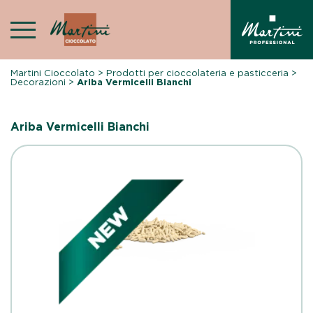
Skip
to
content
Martini Cioccolato
>
Prodotti per cioccolateria e pasticceria
>
Decorazioni
>
Ariba Vermicelli Bianchi
Ariba Vermicelli Bianchi