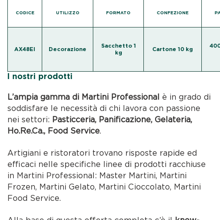
CODICE
UTILIZZO
FORMATO
CONFEZIONE
P
Sacchetto 1
400
AX48EI
Decorazione
Cartone 10 kg
kg
I nostri prodotti
L’ampia gamma di Martini Professional
è in grado di
soddisfare le necessità di chi lavora con passione
nei settori:
Pasticceria, Panificazione, Gelateria,
Ho.Re.Ca., Food Service
.
Artigiani e ristoratori trovano risposte rapide ed
efficaci nelle specifiche linee di prodotti racchiuse
in Martini Professional: Master Martini, Martini
Frozen, Martini Gelato, Martini Cioccolato, Martini
Food Service.