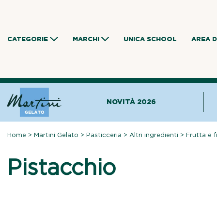
Skip
to
content
CATEGORIE
MARCHI
UNICA SCHOOL
AREA 
NOVITÀ 2026
Home
>
Martini Gelato
>
Pasticceria
>
Altri ingredienti
>
Frutta e 
Pistacchio