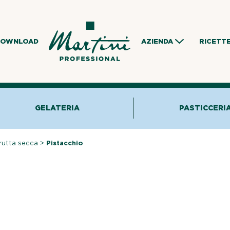
DOWNLOAD
AZIENDA
RICETT
GELATERIA
PASTICCERI
frutta secca
>
Pistacchio