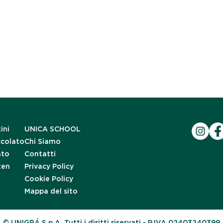
ini
UNICA SCHOOL
ccolato
Chi Siamo
ato
Contatti
zen
Privacy Policy
Cookie Policy
Mappa del sito
© UNIGRÁ S.p.A. Tutti i diritti riservati.- P.IVA 02403240399