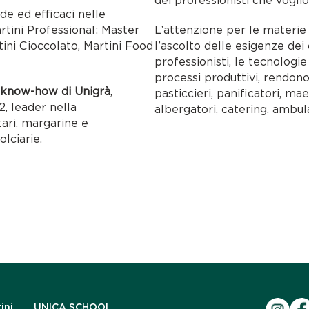
dei professionisti che voglio
ide ed efficaci nelle
artini Professional: Master
L’attenzione per le materie p
tini Cioccolato, Martini Food
l’ascolto delle esigenze dei c
professionisti, le tecnolog
processi produttivi, rendon
l
know-how di Unigrà
,
pasticcieri, panificatori, maes
, leader nella
albergatori, catering, ambul
tari, margarine e
olciarie.
ini
UNICA SCHOOL