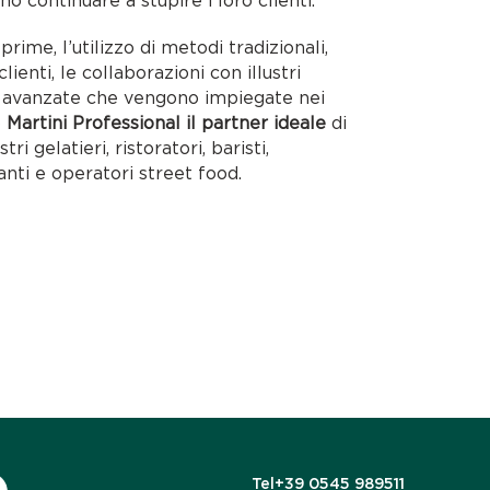
no continuare a stupire i loro clienti.
rime, l’utilizzo di metodi tradizionali,
lienti, le collaborazioni con illustri
ie avanzate che vengono impiegate nei
o
Martini Professional il partner ideale
di
tri gelatieri, ristoratori, baristi,
anti e operatori street food.
Tel
+39 0545 989511