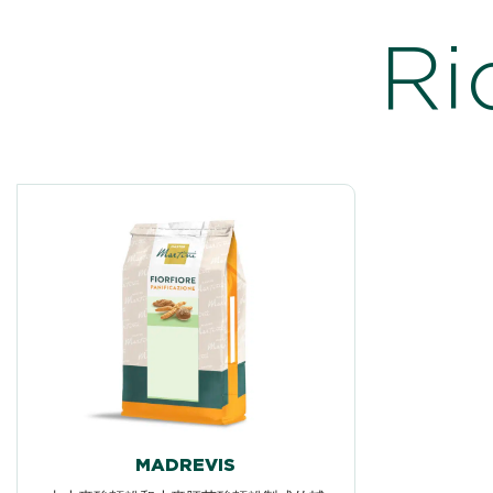
Ri
MADREVIS