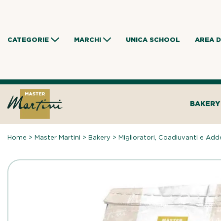
Skip
to
content
CATEGORIE
MARCHI
UNICA SCHOOL
AREA 
BAKERY
Home
>
Master Martini
>
Bakery
>
Miglioratori, Coadiuvanti e Add