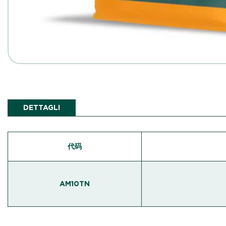
DETTAGLI
代码
AM10TN