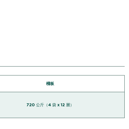
棧板
720 公斤（4 袋 x 12 層）