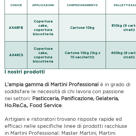
CODICE
APPLICAZIONI
CONFEZIONAMENTO
PALLETTIZZA
Copertura
cake,
810kg (9 cart
AX48FB
Cartone 10kg
copertura
strati)
biscotteria
Copertura
cake,
Cartone 10kg (1kg x
400kg (8 cart
AX48CS
copertura
10 sacchetti)
strati)
biscotteria
I nostri prodotti
L’ampia gamma di Martini Professional
è in grado di
soddisfare le necessità di chi lavora con passione
nei settori:
Pasticceria, Panificazione, Gelateria,
Ho.Re.Ca., Food Service
.
Artigiani e ristoratori trovano risposte rapide ed
efficaci nelle specifiche linee di prodotti racchiuse
in Martini Professional: Master Martini, Martini