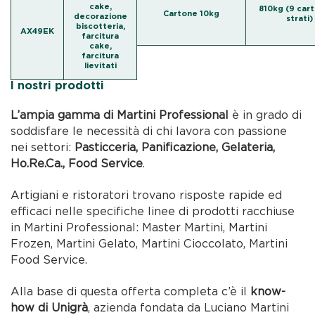
cake,
810kg (9 cart
Cartone 10kg
decorazione
strati)
biscotteria,
AX49EK
farcitura
cake,
farcitura
lievitati
I nostri prodotti
L’ampia gamma di Martini Professional
è in grado di
soddisfare le necessità di chi lavora con passione
nei settori:
Pasticceria, Panificazione, Gelateria,
Ho.Re.Ca., Food Service
.
Artigiani e ristoratori trovano risposte rapide ed
efficaci nelle specifiche linee di prodotti racchiuse
in Martini Professional: Master Martini, Martini
Frozen, Martini Gelato, Martini Cioccolato, Martini
Food Service.
Alla base di questa offerta completa c’è il
know-
how di Unigrà
, azienda fondata da Luciano Martini