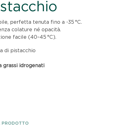
istacchio
e, perfetta tenuta fino a -35 °C.
senza colature né opacità.
zione facile (40–45 °C).
a di pistacchio
 grassi idrogenati
A PRODOTTO