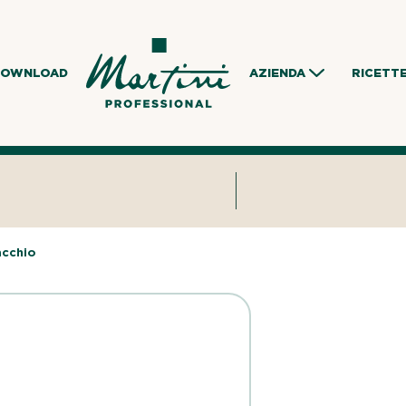
DOWNLOAD
AZIENDA
RICETT
acchio