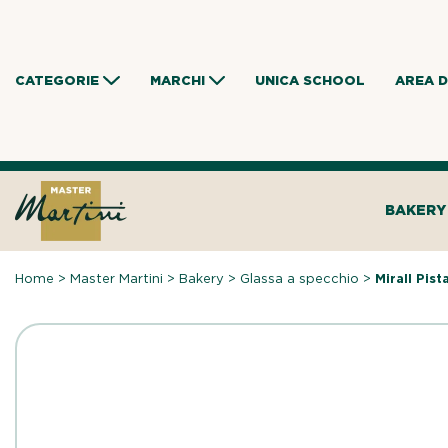
Skip
to
content
CATEGORIE
MARCHI
UNICA SCHOOL
AREA 
BAKERY
Home
>
Master Martini
>
Bakery
>
Glassa a specchio
>
Mirall Pist