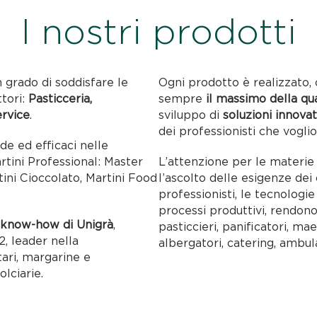
I nostri prodotti
n grado di soddisfare le
Ogni prodotto è realizzato, 
ttori:
Pasticceria,
sempre
il massimo della qu
ervice
.
sviluppo di
soluzioni innovat
dei professionisti che voglio
ide ed efficaci nelle
artini Professional: Master
L’attenzione per le materie p
tini Cioccolato, Martini Food
l’ascolto delle esigenze dei c
professionisti, le tecnolog
processi produttivi, rendon
l
know-how di Unigrà
,
pasticcieri, panificatori, maes
, leader nella
albergatori, catering, ambul
tari, margarine e
olciarie.