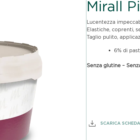
Mirall P
Lucentezza impeccabil
Elastiche, coprenti, 
Taglio pulito, applica
6% di past
Senza glutine – Senza
SCARICA SCHED