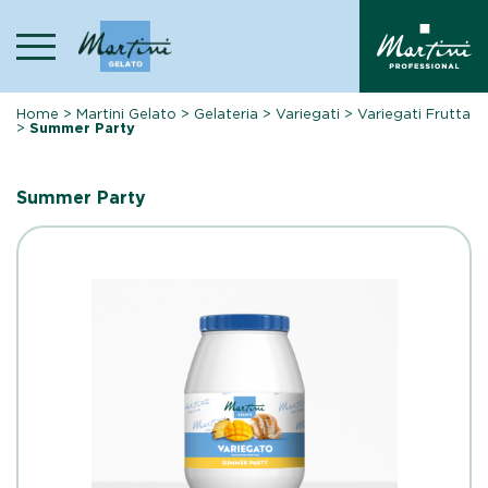
Skip
to
content
Home
>
Martini Gelato
>
Gelateria
>
Variegati
>
Variegati Frutta
>
Summer Party
Summer Party