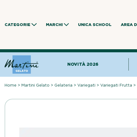
Skip
to
content
CATEGORIE
MARCHI
UNICA SCHOOL
AREA 
NOVITÀ 2026
Home
>
Martini Gelato
>
Gelateria
>
Variegati
>
Variegati Frutta