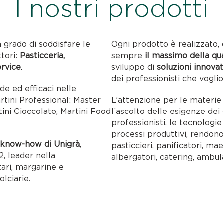
I nostri prodotti
n grado di soddisfare le
Ogni prodotto è realizzato, 
ttori:
Pasticceria,
sempre
il massimo della qu
ervice
.
sviluppo di
soluzioni innovat
dei professionisti che voglio
ide ed efficaci nelle
artini Professional: Master
L’attenzione per le materie p
tini Cioccolato, Martini Food
l’ascolto delle esigenze dei c
professionisti, le tecnolog
processi produttivi, rendon
l
know-how di Unigrà
,
pasticcieri, panificatori, maes
, leader nella
albergatori, catering, ambul
tari, margarine e
olciarie.