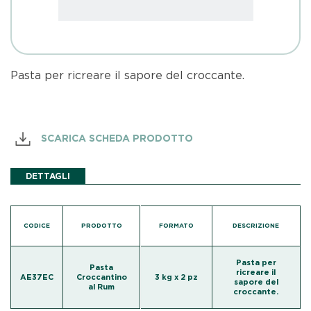
Pasta per ricreare il sapore del croccante.
SCARICA SCHEDA PRODOTTO
DETTAGLI
CODICE
PRODOTTO
FORMATO
DESCRIZIONE
Pasta per
Pasta
ricreare il
AE37EC
Croccantino
3 kg x 2 pz
sapore del
al Rum
croccante.