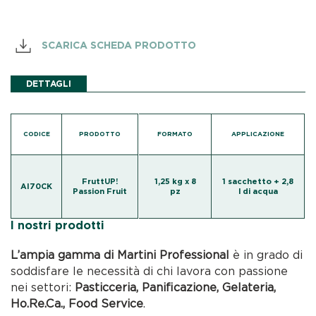
SCARICA SCHEDA PRODOTTO
DETTAGLI
CODICE
PRODOTTO
FORMATO
APPLICAZIONE
FruttUP!
1,25 kg x 8
1 sacchetto + 2,8
AI70CK
Passion Fruit
pz
l di acqua
I nostri prodotti
L’ampia gamma di Martini Professional
è in grado di
soddisfare le necessità di chi lavora con passione
nei settori:
Pasticceria, Panificazione, Gelateria,
Ho.Re.Ca., Food Service
.