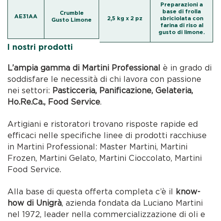
Preparazioni a
base di frolla
Crumble
AE31AA
2,5 kg x 2 pz
sbriciolata con
Gusto Limone
farina di riso al
gusto di limone.
I nostri prodotti
L’ampia gamma di Martini Professional
è in grado di
soddisfare le necessità di chi lavora con passione
nei settori:
Pasticceria, Panificazione, Gelateria,
Ho.Re.Ca., Food Service
.
Artigiani e ristoratori trovano risposte rapide ed
efficaci nelle specifiche linee di prodotti racchiuse
in Martini Professional: Master Martini, Martini
Frozen, Martini Gelato, Martini Cioccolato, Martini
Food Service.
Alla base di questa offerta completa c’è il
know-
how di Unigrà
, azienda fondata da Luciano Martini
nel 1972, leader nella commercializzazione di oli e