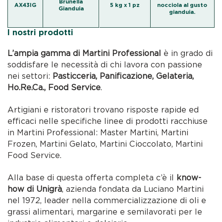
Brunella
AX43IG
5 kg x 1 pz
nocciola al gusto
Gianduia
gianduia.
I nostri prodotti
L’ampia gamma di Martini Professional
è in grado di
soddisfare le necessità di chi lavora con passione
nei settori:
Pasticceria, Panificazione, Gelateria,
Ho.Re.Ca., Food Service
.
Artigiani e ristoratori trovano risposte rapide ed
efficaci nelle specifiche linee di prodotti racchiuse
in Martini Professional: Master Martini, Martini
Frozen, Martini Gelato, Martini Cioccolato, Martini
Food Service.
Alla base di questa offerta completa c’è il
know-
how di Unigrà
, azienda fondata da Luciano Martini
nel 1972, leader nella commercializzazione di oli e
grassi alimentari, margarine e semilavorati per le