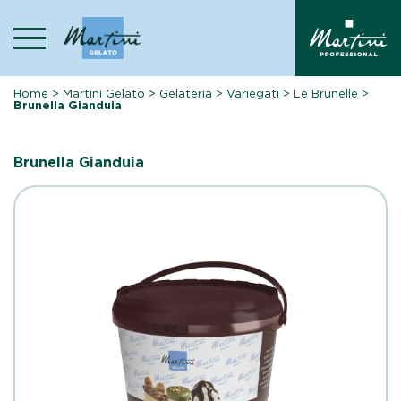
Skip
to
content
Home
>
Martini Gelato
>
Gelateria
>
Variegati
>
Le Brunelle
>
Brunella Gianduia
Brunella Gianduia