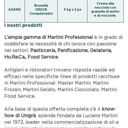
Crema alla
Brunella
nocciola con
AX43NI
CROCK
5 kg x 2 pz
granella di wafer
Conquistador
e di nocciole.
I nostri prodotti
L’ampia gamma di Martini Professional
è in grado di
soddisfare le necessità di chi lavora con passione
nei settori:
Pasticceria, Panificazione, Gelateria,
Ho.Re.Ca., Food Service
.
Artigiani e ristoratori trovano risposte rapide ed
efficaci nelle specifiche linee di prodotti racchiuse
in Martini Professional: Master Martini, Martini
Frozen, Martini Gelato, Martini Cioccolato, Martini
Food Service.
Alla base di questa offerta completa c’è il
know-
how di Unigrà
, azienda fondata da Luciano Martini
nel 1972, leader nella commercializzazione di oli e