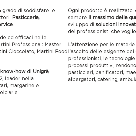
n grado di soddisfare le
Ogni prodotto è realizzato, 
ttori:
Pasticceria,
sempre
il massimo della qu
ervice
.
sviluppo di
soluzioni innovat
dei professionisti che voglio
ide ed efficaci nelle
artini Professional: Master
L’attenzione per le materie p
tini Cioccolato, Martini Food
l’ascolto delle esigenze dei c
professionisti, le tecnolog
processi produttivi, rendon
l
know-how di Unigrà
,
pasticcieri, panificatori, maes
, leader nella
albergatori, catering, ambul
tari, margarine e
olciarie.