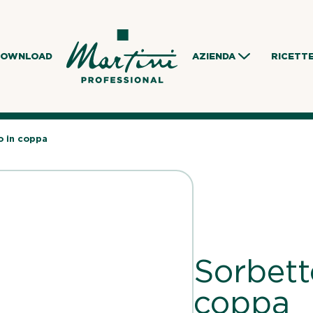
DOWNLOAD
AZIENDA
RICETT
o in coppa
Sorbett
coppa