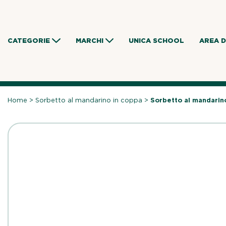
Skip
to
content
CATEGORIE
MARCHI
UNICA SCHOOL
AREA 
Home
>
Sorbetto al mandarino in coppa
>
Sorbetto al mandarin