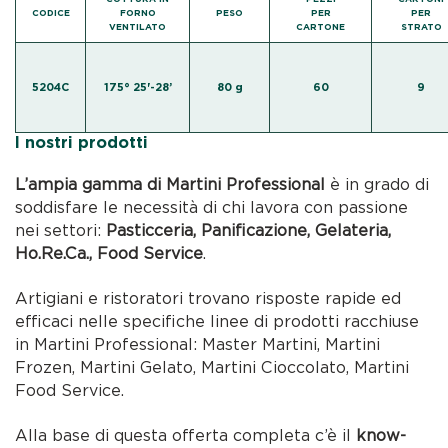
CODICE
FORNO
PESO
PER
PER
VENTILATO
CARTONE
STRATO
5204C
175° 25'-28’
80 g
60
9
I nostri prodotti
L’ampia gamma di Martini Professional
è in grado di
soddisfare le necessità di chi lavora con passione
nei settori:
Pasticceria, Panificazione, Gelateria,
Ho.Re.Ca., Food Service
.
Artigiani e ristoratori trovano risposte rapide ed
efficaci nelle specifiche linee di prodotti racchiuse
in Martini Professional: Master Martini, Martini
Frozen, Martini Gelato, Martini Cioccolato, Martini
Food Service.
Alla base di questa offerta completa c’è il
know-