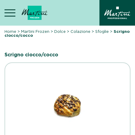
Skip
to
content
Home
>
Martini Frozen
>
Dolce
>
Colazione
>
Sfoglie
>
Scrigno
ciocco/cocco
Scrigno ciocco/cocco