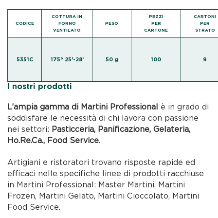
COTTURA IN
PEZZI
CARTONI
CODICE
FORNO
PESO
PER
PER
VENTILATO
CARTONE
STRATO
5351C
175° 25'-28’
50 g
100
9
I nostri prodotti
L’ampia gamma di Martini Professional
è in grado di
soddisfare le necessità di chi lavora con passione
nei settori:
Pasticceria, Panificazione, Gelateria,
Ho.Re.Ca., Food Service
.
Artigiani e ristoratori trovano risposte rapide ed
efficaci nelle specifiche linee di prodotti racchiuse
in Martini Professional: Master Martini, Martini
Frozen, Martini Gelato, Martini Cioccolato, Martini
Food Service.